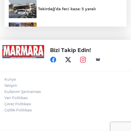
Tekirdağ’da feci kaza: 5 yaralı
Trafo Yangını Panik Yarattı
Bizi Takip Edin!
Otomobil İçindeki Kadını Dövdü...
Gölde Kaybolan Kişiden Acı Haber
Künye
İletişim
Kullanım Şartnamesi
Veri Politikası
Direğinin devrilmesi ve tellerin kopması
sonucu yangın çıktı
Çerez Politikası
Gizlilik Politikası