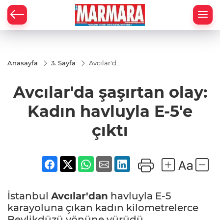
Anasayfa
3. Sayfa
Avcılar'da
şaşırtan
olay:
Avcılar'da şaşırtan olay:
Kadın
havluyla
E-5'e çıktı
Kadın havluyla E-5'e
çıktı
İstanbul
Avcılar'dan
havluyla E-5
karayoluna çıkan kadın kilometrelerce
Beylikdüzü yönüne yürüdü.