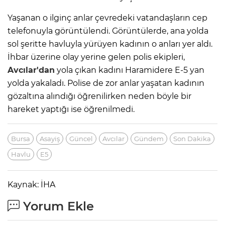
Yaşanan o ilginç anlar çevredeki vatandaşların cep
telefonuyla görüntülendi. Görüntülerde, ana yolda
sol şeritte havluyla yürüyen kadının o anları yer aldı.
İhbar üzerine olay yerine gelen polis ekipleri,
Avcılar'dan
yola çıkan kadını Haramidere E-5 yan
yolda yakaladı. Polise de zor anlar yaşatan kadının
gözaltına alındığı öğrenilirken neden böyle bir
hareket yaptığı ise öğrenilmedi.
Bursa
Asayiş
Güncel
Avcılar
Gündem
Son Dakika
Havlu
E5
Kaynak: İHA
Yorum Ekle