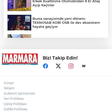
Erkek Kuaförüne Otomobilden 6 El Ateş
Açıp Kaçtılar
Bursa sanayisinde yeni dönem:
TEKNOSAB KOBİ OSB ile dev ekosistem
hayata geçiyor
Ücretsiz hayvan sahiplendirme yalanıyla
"pet taksi" tuzağı: Binlerce lira vurgun
Bizi Takip Edin!
Antalya'da turistlere dadanan plaj faresi
suç makinesi çıktı
Afyonkarahisar'da Feci Kaza: 8 Yaralı
Künye
İletişim
Kullanım Şartnamesi
Veri Politikası
Gündüz Vakti Hırsızlık Kamerada
Çerez Politikası
Gizlilik Politikası