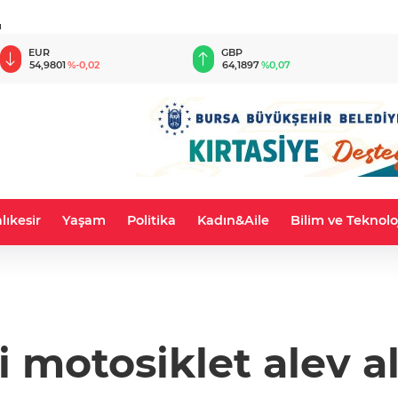
u
EUR
GBP
54,9801
%-0,02
64,1897
%0,07
lıkesir
Yaşam
Politika
Kadın&Aile
Bilim ve Teknolo
li motosiklet alev a