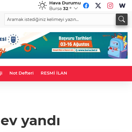
Hava Durumu
Bursa
32 °
CHF
CAD
58,6679
%0,19
34,0051
%0,15
ji
Not Defteri
RESMİ İLAN
lev yandı