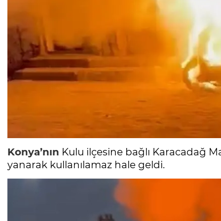
Konya’nın
Kulu ilçesine bağlı Karacadağ Mah
yanarak kullanılamaz hale geldi.