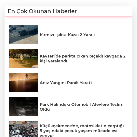
En Çok Okunan Haberler
Kırmızı Işıkta Kaza: 2 Yaralı
Kayseri’de parkta çıkan bıçaklı kavgada 2
kişi yaralandı
Anız Yangını Panik Yarattı
Park Halindeki Otomobil Alevlere Teslim
Oldu
Küçükçekmece'de, motosikletin çarptığı
5 yaşındaki çocuk yaşam mücadelesi
veriyor