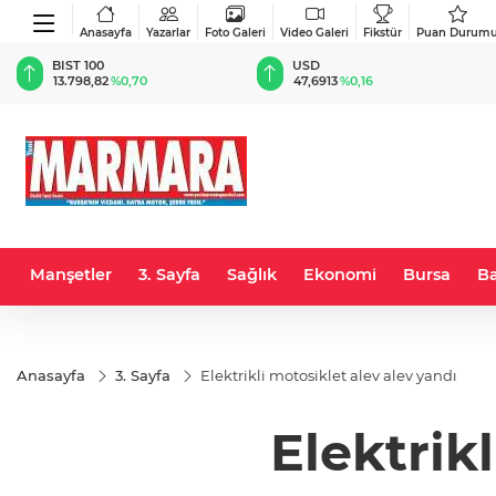
Anasayfa
Yazarlar
Foto Galeri
Video Galeri
Fikstür
Puan Durum
BIST 100
USD
13.798,82
%0,70
47,6913
%0,16
Manşetler
3. Sayfa
Sağlık
Ekonomi
Bursa
Ba
Anasayfa
3. Sayfa
Elektrikli motosiklet alev alev yandı
Elektrik