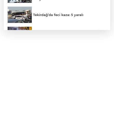
Tekirdağ’da feci kaza: 5 yaralı
Trafo Yangını Panik Yarattı
Otomobil İçindeki Kadını Dövdü...
Gölde Kaybolan Kişiden Acı Haber
Direğinin devrilmesi ve tellerin kopması
sonucu yangın çıktı