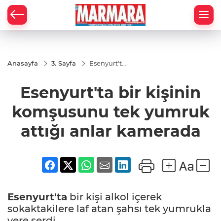
Anasayfa
3. Sayfa
Esenyurt'ta
bir kişinin
komşusunu
Esenyurt'ta bir kişinin
tek yumruk
attığı anlar
kamerada
komşusunu tek yumruk
attığı anlar kamerada
Esenyurt'ta
bir kişi alkol içerek
sokaktakilere laf atan şahsı tek yumrukla
yere serdi.