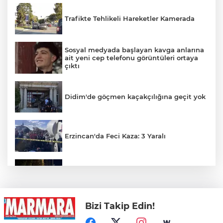
Trafikte Tehlikeli Hareketler Kamerada
Sosyal medyada başlayan kavga anlarına
ait yeni cep telefonu görüntüleri ortaya
çıktı
Didim'de göçmen kaçakçılığına geçit yok
Erzincan'da Feci Kaza: 3 Yaralı
Kontrolden çıkan otomobil kaldırımı
aşarak parka girdi
Bizi Takip Edin!
Gümüşhane’de 3 Ev Alevlere Teslim Oldu