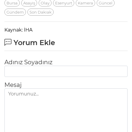
Bursa
Asayiş
Olay
Esenyurt
Kamera
Güncel
Gündem
Son Dakiak
Kaynak: İHA
Yorum Ekle
Adınız Soyadınız
Mesaj