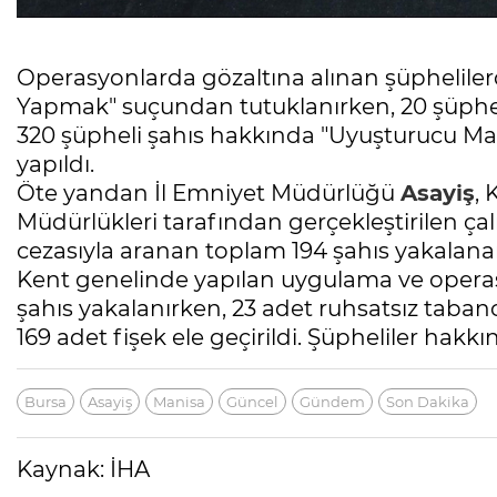
Operasyonlarda gözaltına alınan şüphelile
Yapmak" suçundan tutuklanırken, 20 şüpheli 
320 şüpheli şahıs hakkında "Uyuşturucu M
yapıldı.
Öte yandan İl Emniyet Müdürlüğü
Asayiş
,
Müdürlükleri tarafından gerçekleştirilen ça
cezasıyla aranan toplam 194 şahıs yakalana
Kent genelinde yapılan uygulama ve operasy
şahıs yakalanırken, 23 adet ruhsatsız tabanca
169 adet fişek ele geçirildi. Şüpheliler hakkı
Bursa
Asayiş
Manisa
Güncel
Gündem
Son Dakika
Kaynak: İHA