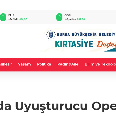
u
EUR
GBP
55,2415
%0,43
64,4394
%0,43
lıkesir
Yaşam
Politika
Kadın&Aile
Bilim ve Teknolo
da Uyuşturucu Op