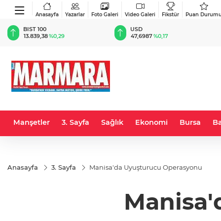
Anasayfa
Yazarlar
Foto Galeri
Video Galeri
Fikstür
Puan Durum
BIST 100
USD
13.839,38
%0,29
47,6987
%0,17
Manşetler
3. Sayfa
Sağlık
Ekonomi
Bursa
Ba
Anasayfa
3. Sayfa
Manisa'da Uyuşturucu Operasyonu
Manisa'