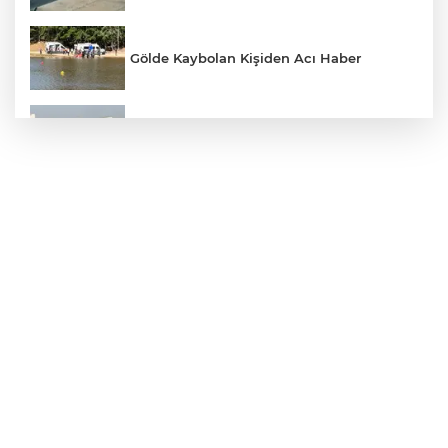
Gölde Kaybolan Kişiden Acı Haber
Tekirdağ’da feci kaza: 5 yaralı
Motosiklet hırsızından pes dedirten
savunma: "Eve gitmek için çaldım"
Kaybolan Adam İçin Seferberlik...
Korku dolu anlar kameraya yansıdı