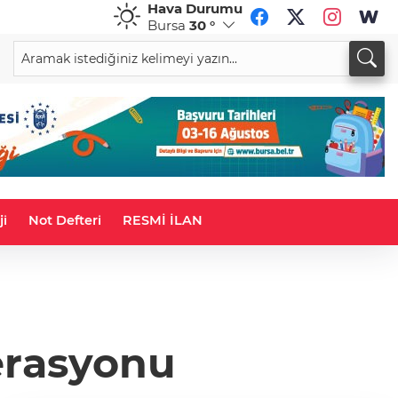
Hava Durumu
Bursa
30 °
CHF
CAD
59,0870
%0,89
34,1942
%0,69
ji
Not Defteri
RESMİ İLAN
erasyonu