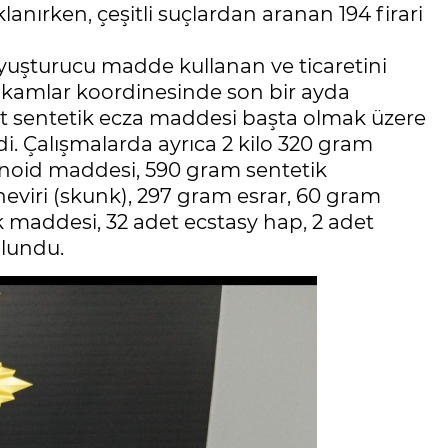
anırken, çeşitli suçlardan aranan 194 firari
yuşturucu madde kullanan ve ticaretini
makamlar koordinesinde son bir ayda
t sentetik ecza maddesi başta olmak üzere
i. Çalışmalarda ayrıca 2 kilo 320 gram
noid maddesi, 590 gram sentetik
viri (skunk), 297 gram esrar, 60 gram
maddesi, 32 adet ecstasy hap, 2 adet
ulundu.