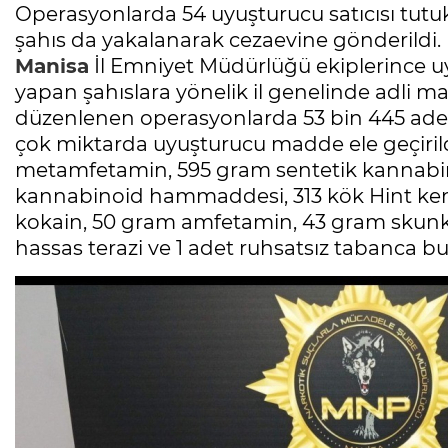
Operasyonlarda 54 uyuşturucu satıcısı tutukl
şahıs da yakalanarak cezaevine gönderildi.
Manisa
İl Emniyet Müdürlüğü ekiplerince u
yapan şahıslara yönelik il genelinde adli 
düzenlenen operasyonlarda 53 bin 445 ade
çok miktarda uyuşturucu madde ele geçirild
metamfetamin, 595 gram sentetik kannabi
kannabinoid hammaddesi, 313 kök Hint kene
kokain, 50 gram amfetamin, 43 gram skunk 
hassas terazi ve 1 adet ruhsatsız tabanca b