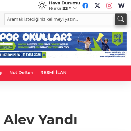
Hava Durumu
Bursa
33 °
CHF
CAD
59,0051
%0,15
33,9627
%0,06
ji
Not Defteri
RESMİ İLAN
 Alev Yandı