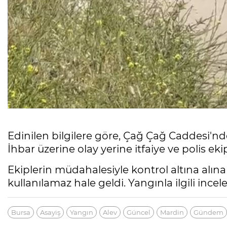
Edinilen bilgilere göre, Çağ Çağ Caddesi'n
İhbar üzerine olay yerine itfaiye ve polis ekip
Ekiplerin müdahalesiyle kontrol altına alı
kullanılamaz hale geldi. Yangınla ilgili incel
Bursa
Asayiş
Yangın
Alev
Güncel
Mardin
Gündem