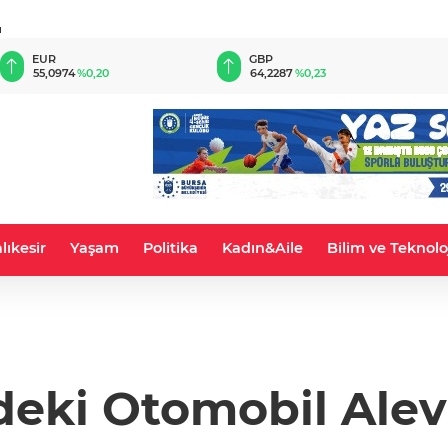
u
EUR
GBP
55,0974
%0,20
64,2287
%0,23
lıkesir
Yaşam
Politika
Kadın&Aile
Bilim ve Teknolo
deki Otomobil Alev