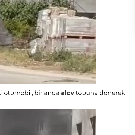
i otomobil, bir anda
alev
topuna dönerek