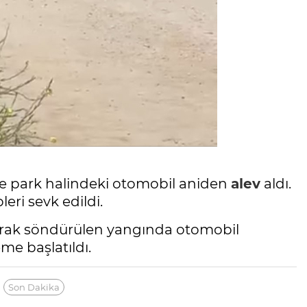
de park halindeki otomobil aniden
alev
aldı.
leri sevk edildi.
narak söndürülen yangında otomobil
eme başlatıldı.
Son Dakika