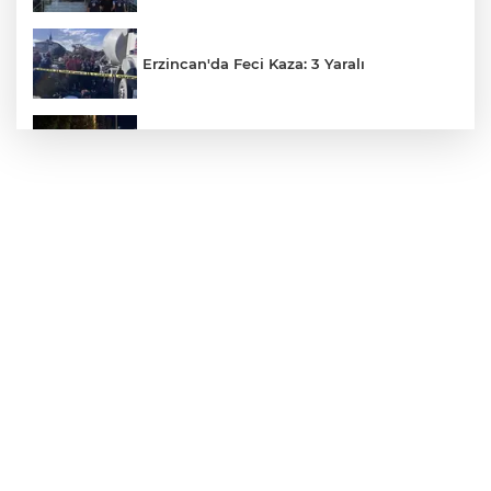
Erzincan'da Feci Kaza: 3 Yaralı
Kontrolden çıkan otomobil kaldırımı
aşarak parka girdi
Gümüşhane’de 3 Ev Alevlere Teslim Oldu
Müstakil Ev Alevlere Teslim Oldu
İki Otomobil Çarpıştı: 2 Yaralı