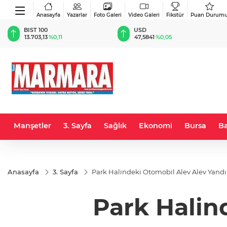
Anasayfa
Yazarlar
Foto Galeri
Video Galeri
Fikstür
Puan Durum
BIST 100
USD
13.703,13
%0,11
47,5841
%0,05
Manşetler
3. Sayfa
Sağlık
Ekonomi
Bursa
Ba
Anasayfa
3. Sayfa
Park Halindeki Otomobil Alev Alev Yandı
Park Halin