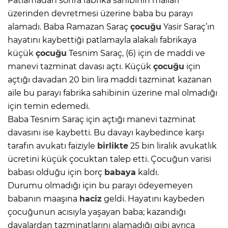
Patlamadan sonra fabrika sahibinin malları
üzerinden devretmesi üzerine baba bu parayı
alamadı. Baba Ramazan Saraç
çocuğu
Yasir Saraç’ın
hayatını kaybettiği patlamayla alakalı fabrikaya
küçük
çocuğu
Tesnim Saraç, (6) için de maddi ve
manevi tazminat davası açtı. Küçük
çocuğu
için
açtığı davadan 20 bin lira maddi tazminat kazanan
aile bu parayı fabrika sahibinin üzerine mal olmadığı
için temin edemedi.
Baba Tesnim Saraç için açtığı manevi tazminat
davasını ise kaybetti. Bu davayı kaybedince karşı
tarafın avukatı faiziyle
birlikte
25 bin liralık avukatlık
ücretini küçük çocuktan talep etti. Çocuğun varisi
babası olduğu için borç
babaya
kaldı.
Durumu olmadığı için bu parayı ödeyemeyen
babanın maaşına
haciz
geldi. Hayatını kaybeden
çocuğunun acısıyla yaşayan baba; kazandığı
davalardan tazminatlarını alamadığı gibi ayrıca