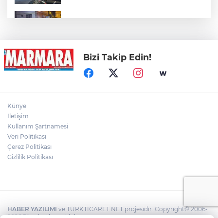
Trafo Yangını Panik Yarattı
Bizi Takip Edin!
Otomobil İçindeki Kadını Dövdü...
Gölde Kaybolan Kişiden Acı Haber
Künye
İletişim
Kullanım Şartnamesi
Veri Politikası
Direğinin devrilmesi ve tellerin kopması
sonucu yangın çıktı
Çerez Politikası
Gizlilik Politikası
HABER YAZILIMI
ve TURKTICARET.NET projesidir. Copyright© 2006-
2026 Tüm hakları saklıdır.