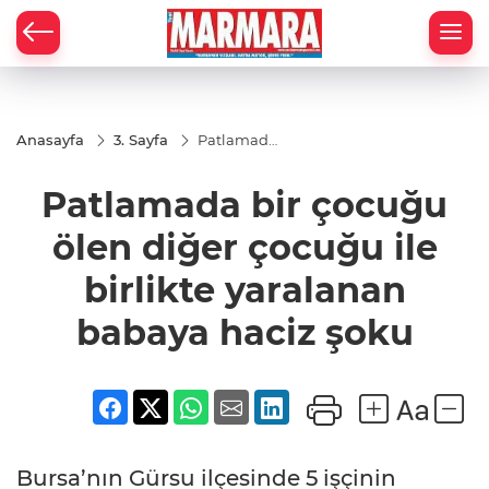
Anasayfa
3. Sayfa
Patlamada
bir çocuğu
ölen diğer
Patlamada bir çocuğu
çocuğu ile
birlikte
yaralanan
ölen diğer çocuğu ile
babaya
haciz şoku
birlikte yaralanan
babaya haciz şoku
Bursa’nın Gürsu ilçesinde 5 işçinin