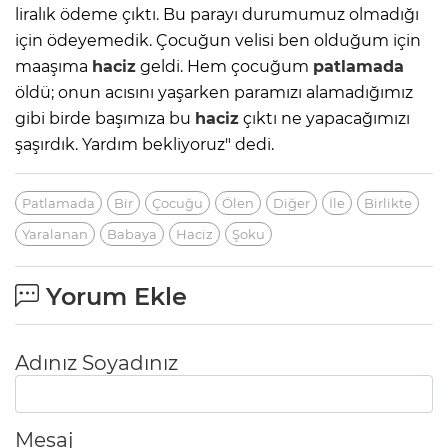
liralık ödeme çıktı. Bu parayı durumumuz olmadığı
için ödeyemedik. Çocuğun velisi ben olduğum için
maaşıma
haciz
geldi. Hem çocuğum
patlamada
öldü; onun acısını yaşarken paramızı alamadığımız
gibi birde başımıza bu
haciz
çıktı ne yapacağımızı
şaşırdık. Yardım bekliyoruz" dedi.
Patlamada
Bir
Çocuğu
Ölen
Diğer
İle
Birlikte
Yaralanan
Babaya
Haciz
Şoku
Yorum Ekle
Adınız Soyadınız
Mesaj