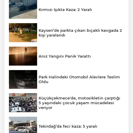
Kırmızı Işıkta Kaza: 2 Yaralı
Kayseri’de parkta çıkan bıçaklı kavgada 2
kişi yaralandı
Anız Yangını Panik Yarattı
Park Halindeki Otomobil Alevlere Teslim
Oldu
Küçükçekmece'de, motosikletin çarptığı
5 yaşındaki çocuk yaşam mücadelesi
veriyor
Tekirdağ’da feci kaza: 5 yaralı