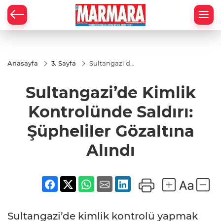
Anasayfa
3. Sayfa
Sultangazi’de
Kimlik
Kontrolünde
Sultangazi’de Kimlik
Saldırı:
Şüpheliler
Gözaltına
Kontrolünde Saldırı:
Alındı
Şüpheliler Gözaltına
Alındı
Sultangazi’de kimlik kontrolü yapmak