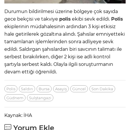
Durumun bildirilmesi üzerine bölgeye çok sayıda
gece bekçisi ve takviye
polis
ekibi sevk edildi.
Polis
ekiplerinin müdahalesinin ardından 3 kişi etkisiz
hale getirilerek gözaltına alındı. Şahıslar emniyetteki
tamamlanan işlemlerinden sonra adliyeye sevk
edildi. Saldırgan şahıslardan biri savcının talimatı ile
serbest bırakılırken, diğer 2 kişi ise adli kontrol
şartıyla serbest kaldı. Olayla ilgili soruşturmanın
devam ettiği öğrenildi.
Polis
Saldırı
Bursa
Asayiş
Güncel
Son Dakika
Güdnem
Sulştangazi
Kaynak: İHA
Yorum Ekle