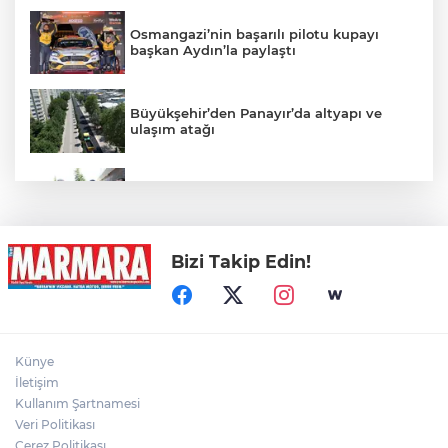
Osmangazi’nin başarılı pilotu kupayı
başkan Aydın’la paylaştı
Büyükşehir’den Panayır’da altyapı ve
ulaşım atağı
Alanyurt yüzme havuzunda yapım
çalışmaları sürüyor
Bizi Takip Edin!
Kepçe Alevlere Teslim Oldu
4 Araç Birbirine Girdi: 4 Yaralı
Künye
İletişim
Kullanım Şartnamesi
6 metre derinlik, 40 santimetre
Veri Politikası
genişlikteki kuyuya giren itfaiye eri,
Çerez Politikası