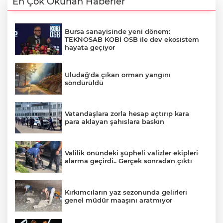
En Çok Okunan Haberler
Bursa sanayisinde yeni dönem:
TEKNOSAB KOBİ OSB ile dev ekosistem
hayata geçiyor
Uludağ'da çıkan orman yangını
söndürüldü
Vatandaşlara zorla hesap açtırıp kara
para aklayan şahıslara baskın
Valilik önündeki şüpheli valizler ekipleri
alarma geçirdi.. Gerçek sonradan çıktı
Kırkımcıların yaz sezonunda gelirleri
genel müdür maaşını aratmıyor