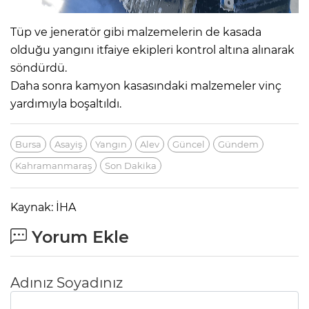
Tüp ve jeneratör gibi malzemelerin de kasada
olduğu yangını itfaiye ekipleri kontrol altına alınarak
söndürdü.
Daha sonra kamyon kasasındaki malzemeler vinç
yardımıyla boşaltıldı.
Bursa
Asayiş
Yangın
Alev
Güncel
Gündem
Kahramanmaraş
Son Dakika
Kaynak: İHA
Yorum Ekle
Adınız Soyadınız