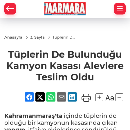
Anasayfa
3. Sayfa
Tüplerin De
Bulunduğu
Kamyon
Tüplerin De Bulunduğu
Kasası
Alevlere
Teslim
Kamyon Kasası Alevlere
Oldu
Teslim Oldu
Kahramanmaraş'ta
içinde tüplerin de
olduğu bir kamyonun kasasında çıkan
yangın
, itfaiye ekiplerince söndürüldü.