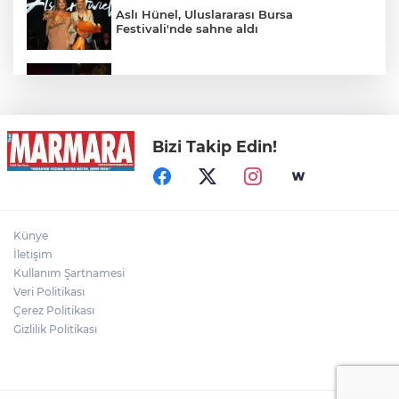
Aslı Hünel, Uluslararası Bursa
Festivali'nde sahne aldı
Kardeş kavgası babayı yola, polisi sokağa
döktü
Bizi Takip Edin!
Nilüfer'de 7 mahalleye yeni park geliyor
Karacabey'de metruk okul lojmanı yıkıldı
Künye
İletişim
Kullanım Şartnamesi
Veri Politikası
Yargıtay’dan primle çalışanlara müjde
Çerez Politikası
Gizlilik Politikası