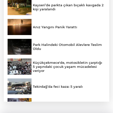
Kayseri’de parkta çıkan bıçaklı kavgada 2
kişi yaralandı
Anız Yangını Panik Yarattı
Park Halindeki Otomobil Alevlere Teslim
Oldu
Küçükçekmece'de, motosikletin çarptığı
5 yaşındaki çocuk yaşam mücadelesi
veriyor
Tekirdağ’da feci kaza: 5 yaralı
Trafo Yangını Panik Yarattı