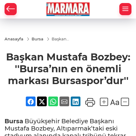
Anasayfa
Bursa
Başkan
Mustafa
Bozbey:
Başkan Mustafa Bozbey:
''Bursa’nın en
önemli
markası
''Bursa’nın en önemli
Bursaspor’dur''
markası Bursaspor’dur''
Bursa
Büyükşehir Belediye Başkanı
Mustafa Bozbey, Altıparmak’taki eski
stadyum alanında kapalı tribünü tekrar