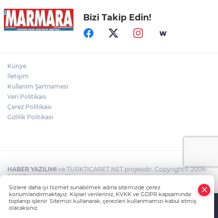
Bizi Takip Edin!
Otomobil İçindeki Kadını Dövdü...
Gölde Kaybolan Kişiden Acı Haber
Künye
İletişim
Kullanım Şartnamesi
Veri Politikası
Direğinin devrilmesi ve tellerin kopması
sonucu yangın çıktı
Çerez Politikası
Gizlilik Politikası
HABER YAZILIMI
ve TURKTICARET.NET projesidir. Copyright© 2006-
2026 Tüm hakları saklıdır.
Sizlere daha iyi hizmet sunabilmek adına sitemizde çerez
konumlandırmaktayız. Kişisel verileriniz, KVKK ve GDPR kapsamında
toplanıp işlenir. Sitemizi kullanarak, çerezleri kullanmamızı kabul etmiş
olacaksınız.
Anasayfa
Haber Ara
Yazarlar
İhbar Hattı