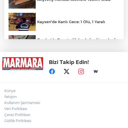
Kayseri'de Kanlı Gece: 1 Ölü, 1 Yaralı
Burdur'da 7 metrelik boşluğa düşen kedi,
2 gün sonra tam kurtarılmak üzereyken
duvarı tırmanıp kaçtı
Bizi Takip Edin!
Otomobil Yol Kenarına Devrildi: 1 Yaralı
Kayseri’de acı olay: Balkondan düşen ev
Künye
sahibi hayatını kaybetti
İletişim
Kullanım Şartnamesi
Veri Politikası
Batman'da feci kaza: 7 yaralı
Çerez Politikası
Gizlilik Politikası