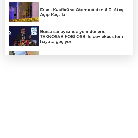
Erkek Kuaförüne Otomobilden 6 El Ateş
Açıp Kaçtılar
Bursa sanayisinde yeni dönem:
TEKNOSAB KOBİ OSB ile dev ekosistem
hayata geçiyor
Ücretsiz hayvan sahiplendirme yalanıyla
"pet taksi" tuzağı: Binlerce lira vurgun
Antalya'da turistlere dadanan plaj faresi
suç makinesi çıktı
Afyonkarahisar'da Feci Kaza: 8 Yaralı
Gündüz Vakti Hırsızlık Kamerada