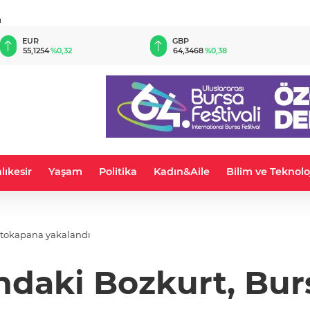
u
EUR
GBP
55,1254
%0,32
64,3468
%0,38
lıkesir
Yaşam
Politika
Kadın&Aile
Bilim ve Teknolo
fotokapana yakalandı
tındaki Bozkurt, Bu