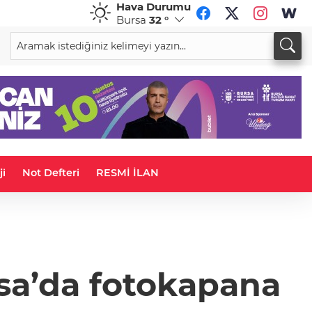
Hava Durumu
Bursa
32 °
CHF
CAD
59,0083
%0,82
34,1883
%0,73
ji
Not Defteri
RESMİ İLAN
rsa’da fotokapana