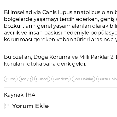
Bilimsel adıyla Canis lupus anatolicus olan b
bölgelerde yaşamayı tercih ederken, geniş 
bozkurtların genel yaşam alanları olarak bil
avcılık ve insan baskısı nedeniyle popüla
korunması gereken yaban türleri arasında ye
Bu özel an, Doğa Koruma ve Milli Parklar 
kurulan fotokapana denk geldi.
Bursa
Asayiş
Güncel
Gündem
Son Dakika
Bursa Habe
Kaynak: İHA
Yorum Ekle