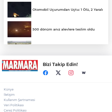
Otomobil Uçurumdan Uçtu: 1 Ölü, 2 Yaralı
500 dönüm anız alevlere teslim oldu
Hakkari'de Uyuşturucu Operasyonu
Bizi Takip Edin!
Motosiklet Kazası Can Aldı
Palandöken'de hareketli dakikalar: İntihar
Künye
girişimi eşinin gelmesiyle son buldu
İletişim
Kullanım Şartnamesi
Veri Politikası
Yağmur suyu giderine sıkışan kediyi
itfaiye kurtardı
Çerez Politikası