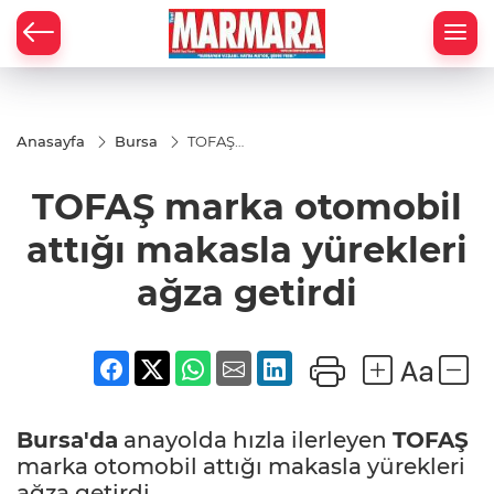
Anasayfa
Bursa
TOFAŞ
marka
otomobil
TOFAŞ marka otomobil
attığı
makasla
yürekleri
attığı makasla yürekleri
ağza
getirdi
ağza getirdi
Bursa'da
anayolda hızla ilerleyen
TOFAŞ
marka otomobil attığı makasla yürekleri
ağza getirdi.