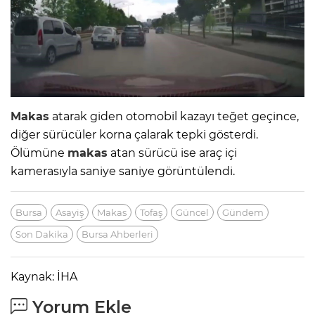
Makas
atarak giden otomobil kazayı teğet geçince,
diğer sürücüler korna çalarak tepki gösterdi.
Ölümüne
makas
atan sürücü ise araç içi
kamerasıyla saniye saniye görüntülendi.
Bursa
Asayiş
Makas
Tofaş
Güncel
Gündem
Son Dakika
Bursa Ahberleri
Kaynak: İHA
Yorum Ekle