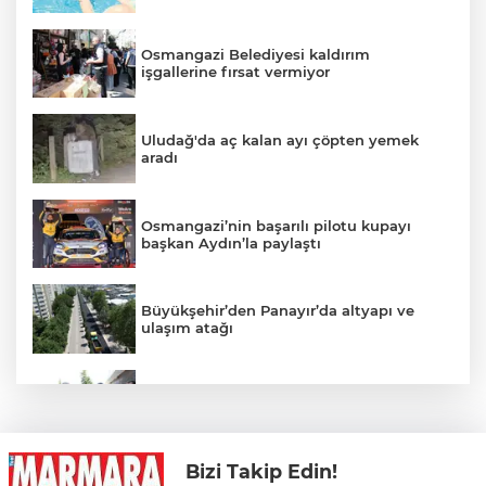
Osmangazi Belediyesi kaldırım
işgallerine fırsat vermiyor
Uludağ'da aç kalan ayı çöpten yemek
aradı
Osmangazi’nin başarılı pilotu kupayı
başkan Aydın’la paylaştı
Büyükşehir’den Panayır’da altyapı ve
ulaşım atağı
Alanyurt yüzme havuzunda yapım
çalışmaları sürüyor
Bizi Takip Edin!