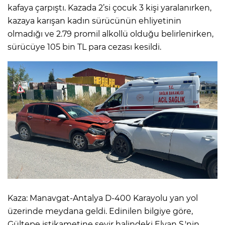
kafaya çarpıştı. Kazada 2’si çocuk 3 kişi yaralanırken,
kazaya karışan kadın sürücünün ehliyetinin
olmadığı ve 2.79 promil alkollü olduğu belirlenirken,
sürücüye 105 bin TL para cezası kesildi.
Kaza: Manavgat-Antalya D-400 Karayolu yan yol
üzerinde meydana geldi. Edinilen bilgiye göre,
Gültepe istikametine seyir halindeki Elvan S.'nin