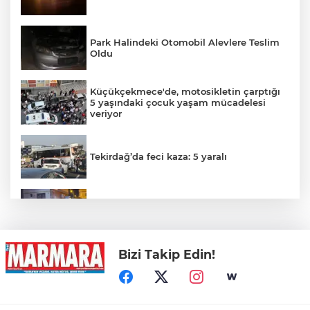
Park Halindeki Otomobil Alevlere Teslim
Oldu
Küçükçekmece'de, motosikletin çarptığı
5 yaşındaki çocuk yaşam mücadelesi
veriyor
Tekirdağ’da feci kaza: 5 yaralı
Trafo Yangını Panik Yarattı
Bizi Takip Edin!
Otomobil İçindeki Kadını Dövdü...