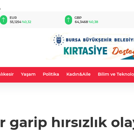
u
EUR
GBP
55,1254
%0,32
64,3468
%0,38
lıkesir
Yaşam
Politika
Kadın&Aile
Bilim ve Teknolo
r garip hırsızlık ola