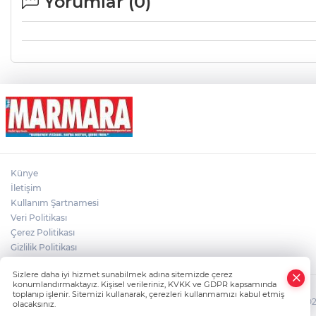
Yorumlar (
0
)
Künye
İletişim
Kullanım Şartnamesi
Veri Politikası
Çerez Politikası
Gizlilik Politikası
×
Sizlere daha iyi hizmet sunabilmek adına sitemizde çerez
Whatsapp
konumlandırmaktayız. Kişisel verileriniz, KVKK ve GDPR kapsamında
toplanıp işlenir. Sitemizi kullanarak, çerezleri kullanmamızı kabul etmiş
HABER YAZILIMI
ve TURKTICARET.NET projesidir. Copyright© 2006-2026 
olacaksınız.