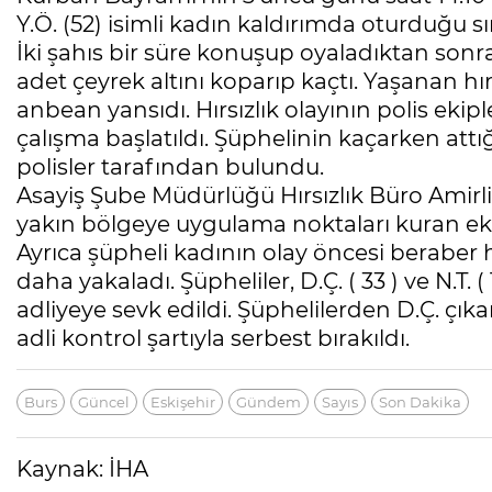
Y.Ö. (52) isimli kadın kaldırımda oturduğu 
İki şahıs bir süre konuşup oyaladıktan sonr
adet çeyrek altını koparıp kaçtı. Yaşanan hı
anbean yansıdı. Hırsızlık olayının polis ekip
çalışma başlatıldı. Şüphelinin kaçarken attığ
polisler tarafından bulundu.
Asayiş Şube Müdürlüğü Hırsızlık Büro Amirliğ
yakın bölgeye uygulama noktaları kuran ekip
Ayrıca şüpheli kadının olay öncesi beraber h
daha yakaladı. Şüpheliler, D.Ç. ( 33 ) ve N.T.
adliyeye sevk edildi. Şüphelilerden D.Ç. çık
adli kontrol şartıyla serbest bırakıldı.
Burs
Güncel
Eskişehir
Gündem
Sayıs
Son Dakika
Kaynak: İHA