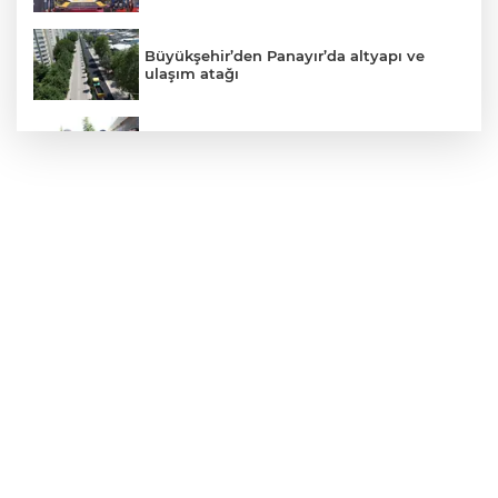
Büyükşehir’den Panayır’da altyapı ve
ulaşım atağı
Alanyurt yüzme havuzunda yapım
çalışmaları sürüyor
Kepçe Alevlere Teslim Oldu
4 Araç Birbirine Girdi: 4 Yaralı
6 metre derinlik, 40 santimetre
genişlikteki kuyuya giren itfaiye eri,
halatla bağladığı çocuğu yukarı gönderdi