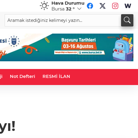
Hava Durumu
Bursa
32 °
CHF
CAD
59,0083
%0,82
34,1883
%0,73
ji
Not Defteri
RESMİ İLAN
yı!