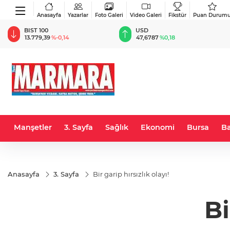
Anasayfa
Yazarlar
Foto Galeri
Video Galeri
Fikstür
Puan Durum
BIST 100
USD
13.779,39
%-0,14
47,6787
%0,18
Manşetler
3. Sayfa
Sağlık
Ekonomi
Bursa
Ba
Anasayfa
3. Sayfa
Bir garip hırsızlık olayı!
Bi