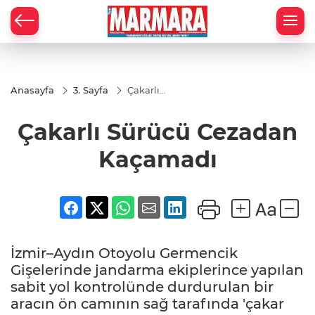
Anasayfa
3. Sayfa
Çakarlı
Sürücü
Cezadan
Çakarlı Sürücü Cezadan
Kaçamadı
Kaçamadı
İzmir–Aydın Otoyolu Germencik
Gişelerinde jandarma ekiplerince yapılan
sabit yol kontrolünde durdurulan bir
aracın ön camının sağ tarafında 'çakar