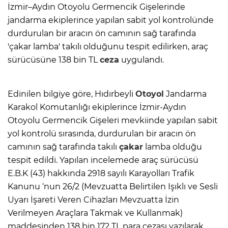
İzmir–Aydın Otoyolu Germencik Gişelerinde
jandarma ekiplerince yapılan sabit yol kontrolünde
durdurulan bir aracın ön camının sağ tarafında
'çakar lamba' takılı olduğunu tespit edilirken, araç
sürücüsüne 138 bin TL
ceza
uygulandı.
Edinilen bilgiye göre, Hıdırbeyli
Otoyol
Jandarma
Karakol Komutanlığı ekiplerince İzmir-Aydın
Otoyolu Germencik Gişeleri mevkiinde yapılan sabit
yol kontrolü sırasında, durdurulan bir aracın ön
camının sağ tarafında takılı
çakar
lamba olduğu
tespit edildi. Yapılan incelemede araç sürücüsü
E.B.K (43) hakkında 2918 sayılı Karayolları Trafik
Kanunu ‘nun 26/2 (Mevzuatta Belirtilen Işıklı ve Sesli
Uyarı İşareti Veren Cihazları Mevzuatta İzin
Verilmeyen Araçlara Takmak ve Kullanmak)
maddesinden 138 bin 172 TL para cezası yazılarak