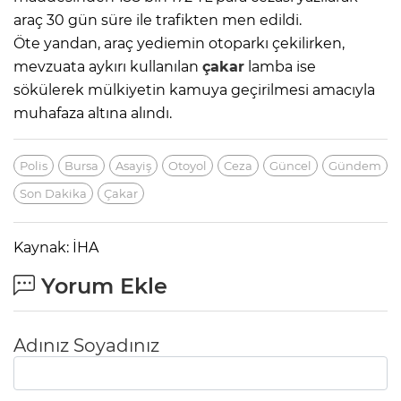
araç 30 gün süre ile trafikten men edildi.
Öte yandan, araç yediemin otoparkı çekilirken,
mevzuata aykırı kullanılan
çakar
lamba ise
sökülerek mülkiyetin kamuya geçirilmesi amacıyla
muhafaza altına alındı.
Polis
Bursa
Asayiş
Otoyol
Ceza
Güncel
Gündem
Son Dakika
Çakar
Kaynak: İHA
Yorum Ekle
Adınız Soyadınız