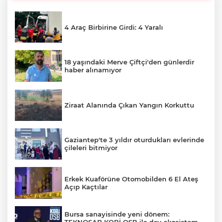
4 Araç Birbirine Girdi: 4 Yaralı
18 yaşındaki Merve Çiftçi'den günlerdir
haber alınamıyor
Ziraat Alanında Çıkan Yangın Korkuttu
Gaziantep'te 3 yıldır oturdukları evlerinde
çileleri bitmiyor
Erkek Kuaförüne Otomobilden 6 El Ateş
Açıp Kaçtılar
Bursa sanayisinde yeni dönem:
TEKNOSAB KOBİ OSB ile dev ekosistem