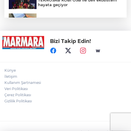
hayata geçiyor
Ücretsiz hayvan sahiplendirme yalanıyla
"pet taksi" tuzağı: Binlerce lira vurgun
Bizi Takip Edin!
Antalya'da turistlere dadanan plaj faresi
suç makinesi çıktı
Afyonkarahisar'da Feci Kaza: 8 Yaralı
Künye
İletişim
Kullanım Şartnamesi
Veri Politikası
Gündüz Vakti Hırsızlık Kamerada
Çerez Politikası
Gizlilik Politikası