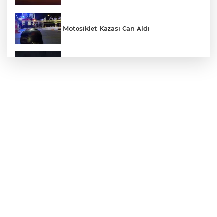
Motosiklet Kazası Can Aldı
Otomobil Uçurumdan Uçtu: 1 Ölü, 2 Yaralı
Kayseri'de Feci Kaza: 1 Ölü, 3 Yaralı
Define bulmak kaçak kazı yapan 5
şüpheli suçüstü yakalandı
Palandöken'de hareketli dakikalar: İntihar
girişimi eşinin gelmesiyle son buldu