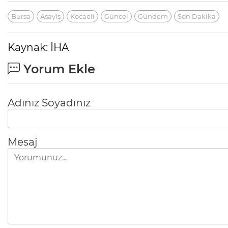
Bursa
Asayiş
Kocaeli
Güncel
Gündem
Son Dakika
Kaynak: İHA
Yorum Ekle
Adınız Soyadınız
Mesaj