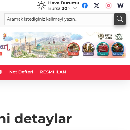
Hava Durumu
Bursa
30 °
CHF
CAD
59,0083
%0,82
34,1883
%0,73
ji
Not Defteri
RESMİ İLAN
eni detaylar