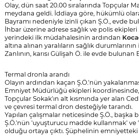
Olay, dün saat 20.00 sıralarında Topçular Ma
meydana geldi. İddiaya göre, hükümlü ol
Bayramı nedeniyle izinli çıkan Ş.Ö., evde bulu
İhbar üzerine adrese sağlık ve polis ekipleri s
yerindeki ilk müdahalesinin ardından
Koca
altına alınan yaralıların sağlık durumlarının 
Zanlının, karısı Gülişah Ö. ile evde bulunan E
Termal dronla arandı
Olayın ardından kaçan Ş.Ö.'nün yakalanması 
Emniyet Müdürlüğü ekipleri koordinesinde, 
Topçular Sokak'ın alt kısmında yer alan Ce
ve çevresi termal dron desteğiyle tarandı.
Yapılan çalışmalar neticesinde Ş.Ö., başka b
Ş.Ö.'nün 'uyuşturucu madde kullanmak' ve 
olduğu ortaya çıktı. Şüphelinin emniyetteki 