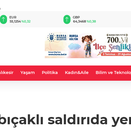
u
EUR
GBP
55,1254
%0,32
64,3468
%0,38
lıkesir
Yaşam
Politika
Kadın&Aile
Bilim ve Teknolo
bıçaklı saldırıda y