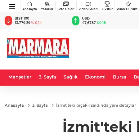
Anasayfa
Yazarlar
Foto Galeri
Video Galeri
Fikstür
Puan Durum
BIST 100
USD
13.779,39
%-0,14
47,6787
%0,18
Manşetler
3. Sayfa
Sağlık
Ekonomi
Bursa
Ba
Anasayfa
3. Sayfa
İzmit'teki bıçaklı saldırıda yeni detaylar
İzmit'teki 