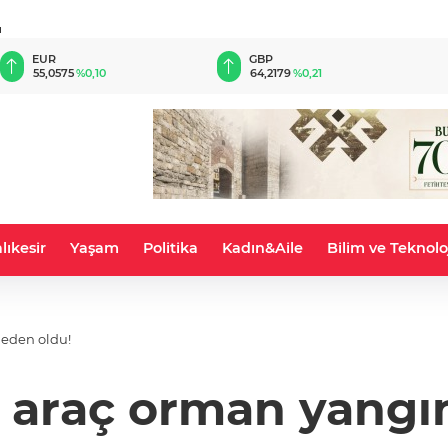
u
EUR
GBP
55,0575
%0,10
64,2179
%0,21
lıkesir
Yaşam
Politika
Kadın&Aile
Bilim ve Teknolo
eden oldu!
 araç orman yangın