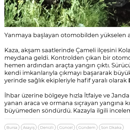
Yanmaya başlayan otomobilden yükselen ale
Kaza, akşam saatlerinde Çameli ilçesini Ko
meydana geldi. Kontrolden çıkan bir otomo
hemen ardından araçta yangın çıktı. Sürücü
kendi imkanlarıyla çıkmayı başararak büyük
yerinde sağlık ekipleriyle hafif yaralı olarak
İhbar üzerine bölgeye hızla İtfaiye ve Jandarm
yanan araca ve ormana sıçrayan yangına k
büyümeden söndürdü. Kazayla ilgili inceleme
Bursa
Asayiş
Denizli
Güncel
Gündem
Son Dkaka