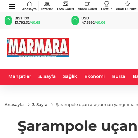
Anasayfa
Yazarlar
Foto Galeri
Video Galeri
Fikstür
Puan Durum
BIST 100
USD
13.792,32
%0,65
47,5892
%0,06
Manşetler
3. Sayfa
Sağlık
Ekonomi
Bursa
Ba
Anasayfa
3. Sayfa
Şarampole uçan araç orman yangınına n
Şarampole uçan