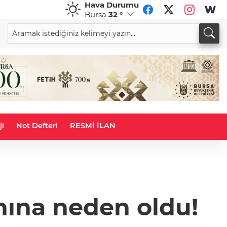
Hava Durumu
Bursa
32 °
CHF
CAD
58,8394
%-0,14
33,9657
%0,06
ji
Not Defteri
RESMİ İLAN
ına neden oldu!