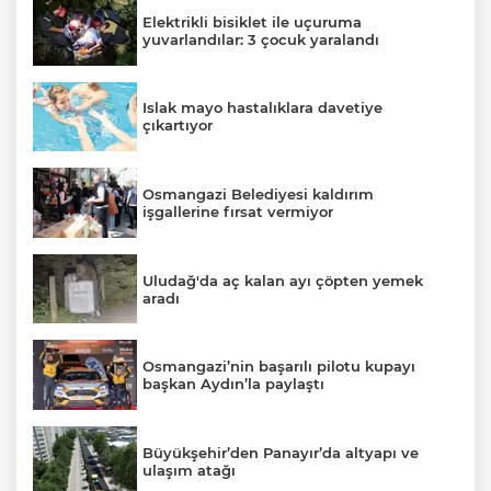
Elektrikli bisiklet ile uçuruma
yuvarlandılar: 3 çocuk yaralandı
Islak mayo hastalıklara davetiye
çıkartıyor
Osmangazi Belediyesi kaldırım
işgallerine fırsat vermiyor
Uludağ'da aç kalan ayı çöpten yemek
aradı
Osmangazi’nin başarılı pilotu kupayı
başkan Aydın’la paylaştı
Büyükşehir’den Panayır’da altyapı ve
ulaşım atağı