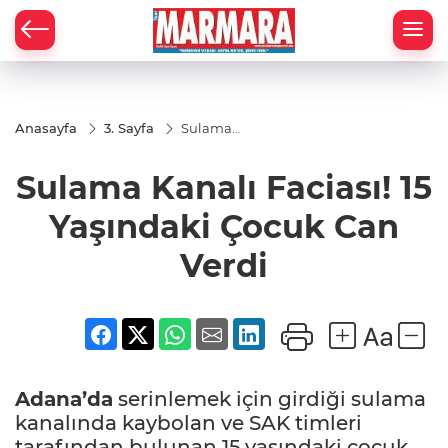
Anasayfa
3. Sayfa
Sulama
Kanalı
Faciası! 15
Sulama Kanalı Faciası! 15
Yaşındaki
Çocuk
Can Verdi
Yaşındaki Çocuk Can
Verdi
Adana’da
serinlemek için girdiği sulama
kanalında kaybolan ve SAK timleri
tarafından bulunan 15 yaşındaki çocuk,