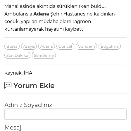
Mahallesinde akıntıda sürüklenirken buldu.
Ambulansla
Adana
Şehir Hastanesine kaldırılan
çocuk, yapılan müdahalelere rağmen
kurtarılamayarak hayatını kaybetti.
Bursa
Asayiş
Adana
Güncel
Gündem
Boğulma
Son Dakika
Serinleme
Kaynak: İHA
Yorum Ekle
Adınız Soyadınız
Mesaj