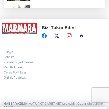
Alanyurt yüzme havuzunda yapım
çalışmaları sürüyor
Bizi Takip Edin!
Kepçe Alevlere Teslim Oldu
4 Araç Birbirine Girdi: 4 Yaralı
Künye
İletişim
Kullanım Şartnamesi
6 metre derinlik, 40 santimetre
Veri Politikası
genişlikteki kuyuya giren itfaiye eri,
Çerez Politikası
halatla bağladığı çocuğu yukarı gönderdi
Gizlilik Politikası
HABER YAZILIMI
ve TURKTICARET.NET projesidir. Copyright© 2006-
2026 Tüm hakları saklıdır.