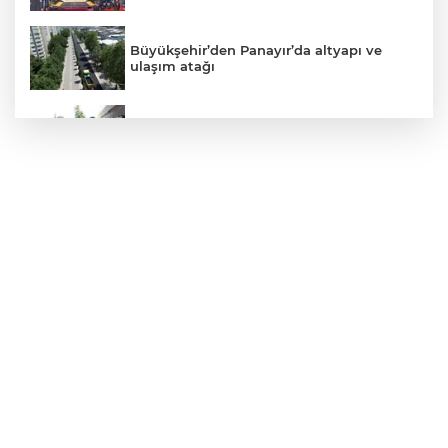
Büyükşehir’den Panayır’da altyapı ve
ulaşım atağı
Alanyurt yüzme havuzunda yapım
çalışmaları sürüyor
Kepçe Alevlere Teslim Oldu
4 Araç Birbirine Girdi: 4 Yaralı
6 metre derinlik, 40 santimetre
genişlikteki kuyuya giren itfaiye eri,
halatla bağladığı çocuğu yukarı gönderdi