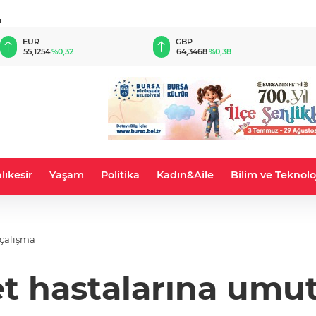
u
EUR
GBP
55,1254
%0,32
64,3468
%0,38
lıkesir
Yaşam
Politika
Kadın&Aile
Bilim ve Teknolo
 çalışma
t hastalarına umut