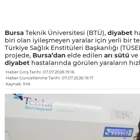
Bursa
Teknik Üniversitesi (BTÜ),
diyabet
ha
biri olan iyileşmeyen yaralar için yerli bir 
Türkiye Sağlık Enstitüleri Başkanlığı (TÜ
projede,
Bursa’dan
elde edilen
arı sütü
ve 
diyabet
hastalarında görülen yaraların hızl
Haber Giriş Tarihi: 07.07.2026 19:16
Haber Güncellenme Tarihi: 07.07.2026 19:17
Kaynak: İHA