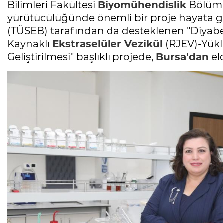
Bilimleri Fakültesi
Biyomühendislik
Bölümü
yürütücülüğünde önemli bir proje hayata geçi
(TÜSEB) tarafından da desteklenen "Diyabet
Kaynaklı
Ekstraselüler Vezikül
(RJEV)-Yüklü
Geliştirilmesi" başlıklı projede,
Bursa'dan
eld