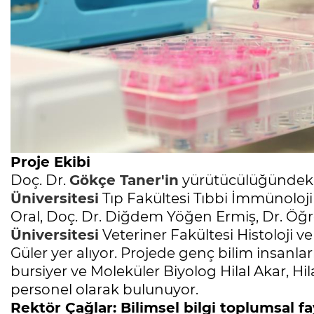
Proje Ekibi
Doç. Dr.
Gökçe Taner'in
yürütücülüğündeki 
Üniversitesi
Tıp Fakültesi Tıbbi İmmünoloj
Oral, Doç. Dr. Diğdem Yöğen Ermiş, Dr. Öğr
Üniversitesi
Veteriner Fakültesi Histoloji 
Güler yer alıyor. Projede genç bilim insanla
bursiyer ve Moleküler Biyolog Hilal Akar, Hil
personel olarak bulunuyor.
Rektör Çağlar: Bilimsel bilgi toplumsal 