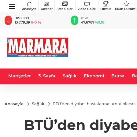
Anasayfa
Yazarlar
Foto Galeri
Video Galeri
Fikstür
Puan Durum
BIST 100
USD
13.779,39
%-0,14
47,6787
%0,18
Manşetler
3. Sayfa
Sağlık
Ekonomi
Bursa
Ba
Anasayfa
Sağlık
BTÜ’den diyabet hastalarına umut olacak
BTÜ’den diyabe