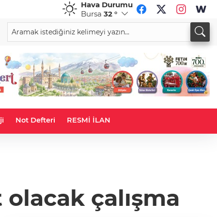
Hava Durumu
Bursa
32 °
CHF
CAD
59,0083
%0,82
34,1883
%0,73
ji
Not Defteri
RESMİ İLAN
 olacak çalışma