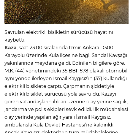
Savrulan elektrikli bisikletin sürücüsü hayatını
kaybetti.
Kaza
, saat 23.00 sıralarında İzmir-Ankara D300
Karayolu üzerinde Kula ilçesine bağlı Sandal Kavşağı
yakınlarında meydana geldi. Edinilen bilgilere göre,
M.K. (44) yönetimindeki 35 BBF 578 plakalı otomobil,
aynı yönde ilerleyen İsmail Kaygısız’ın (37) kullandığı
elektrikli bisiklete çarptı. Çarpmanın şiddetiyle
elektrikli bisiklet sürücüsü yola savruldu. Kazayı
gören vatandaşların ihbarı üzerine olay yerine sağlık,
jandarma ve polis ekipleri sevk edildi. İlk müdahalesi
olay yerinde yapılan ağır yaralı İsmail Kaygısız,
ambulansla Kula Devlet Hastanesi’ne kaldırıldı.
Ancak Kaygısız, doktorların tüm müdahalelerine