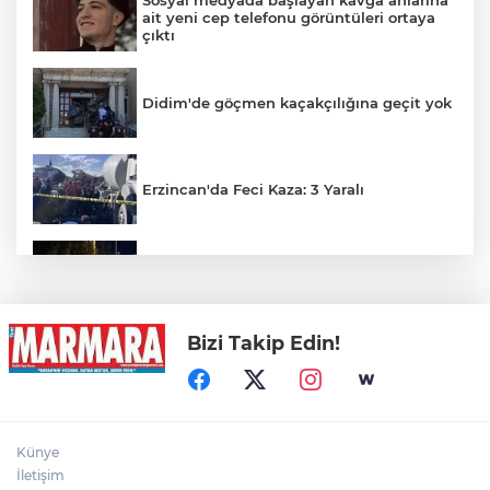
ait yeni cep telefonu görüntüleri ortaya
çıktı
Didim'de göçmen kaçakçılığına geçit yok
Erzincan'da Feci Kaza: 3 Yaralı
Kontrolden çıkan otomobil kaldırımı
aşarak parka girdi
Bizi Takip Edin!
Gümüşhane’de 3 Ev Alevlere Teslim Oldu
Müstakil Ev Alevlere Teslim Oldu
Künye
İletişim