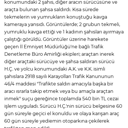
konumundaki 2 şahıs, diğer aracın sürücüsüne ve
araçta bulunan şahsa saldırdı. Kısa sürede
tekmelerin ve yumrukların konuştuğu kavga
kameraya yansıdı. Görüntülerde; 2 grubun tekmeli,
yumruklu kavga ettiği ve 1 kadının şahısları ayırmaya
çalıştığı görüldü. Görüntüler üzerine harekete
geçen İl Emniyet Müdürlüğü'ne bağlı Trafik
Denetleme Büro Amirliği ekipleri; araçtan inerek
diğer araçtaki sürücüye ve şahsa saldıran sürücü
H.Ç. ve yolcu konumundaki A.K. ve K.K. isimli
şahıslara 2918 sayılı Karayolları Trafik Kanununun
46/4 maddesi "Trafikte saldırı amacıyla başka bir
aracı ısrarla takip etmek veya bu amaçla araçtan
inmek" suçu gereğince toplamda 540 bin TL cezai
işlem uyguladı. Sürücü H.Ç.'nin sürücü belgesine 60
gün süreyle geçici el konuldu ve olaya karışan araç
60 gün süreyle yediemin otoparkına çekilerek