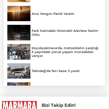
Anız Yangını Panik Yarattı
Park Halindeki Otomobil Alevlere Teslim
Oldu
Küçükçekmece'de, motosikletin çarptığı
5 yaşındaki çocuk yaşam mücadelesi
veriyor
Tekirdağ’da feci kaza: 5 yaralı
Trafo Yangını Panik Yarattı
Bizi Takip Edin!